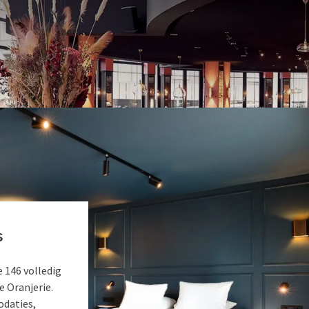
e omgeving. Al generaties lang 
onze kwaliteit en aandacht voor
VERRASSEND VANZELFSPREKEND
s
e 146 volledig
 Oranjerie.
odaties,