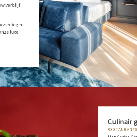
uw verblijf
oorzieningen
onze luxe
Culinair 
RESTAURANT