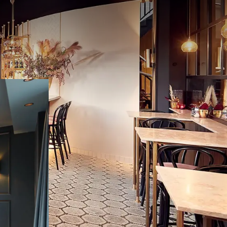
staan wij
 elke gast.