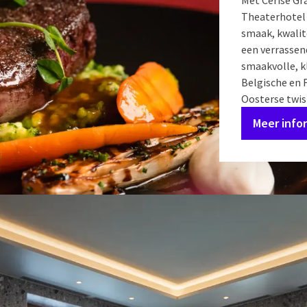
Met Cerise Gr
Theaterhotel 
smaak, kwalite
een verrassen
smaakvolle, kl
Belgische en F
Oosterse twis
Meer info