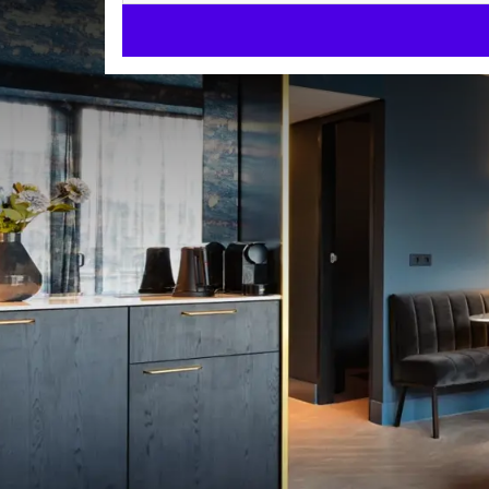
Welkom bi
TheaterHotel De Ora
onder één dak. Gele
het hotel comfor
o
Theater
Geniet van meer dan 100 voorstellingen in ons thea
Restaurants & Bar