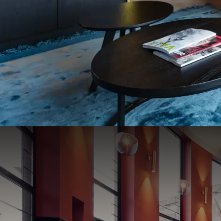
Ontspan in een sfeervolle ambiance in onze restau
Luxe hotelkamers
146 volledig gerenoveerde hotelkamers
Fitness & zwembad
Heerlijk ontspannen tijdens uw verblijf met onze fac
8,9
Waanzinnig beoordeeld
Uit 473 betrouwbare beoordelingen
Geniet