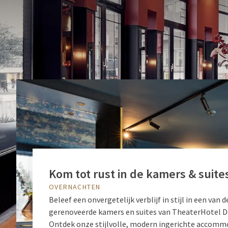
gastvrij
bekend om 
Kom tot rust in de kamers & suite
OVERNACHTEN
Beleef een onvergetelijk verblijf in stijl in een van d
gerenoveerde kamers en suites van TheaterHotel De
Ontdek onze stijlvolle, modern ingerichte accomm