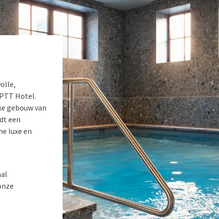
olle,
PTT Hotel.
eke gebouw van
dt een
ne luxe en
aal
 onze