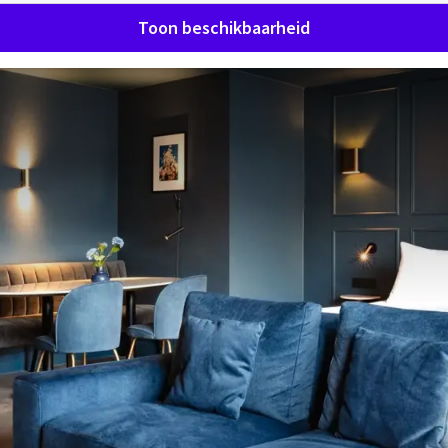
Toon beschikbaarheid
j Van der Valk TheaterHotel De
VERRASSEND VANZELFSPREKEND
njerie in Roermond combineert luxe overnachtingen met cu
gen in het centrum, op loopafstand van het station en het De
tabele kamers, een sfeervol restaurant en een eigen theater
ntspannen verblijf, een avond uit of een zakelijke bijeenkoms
ter