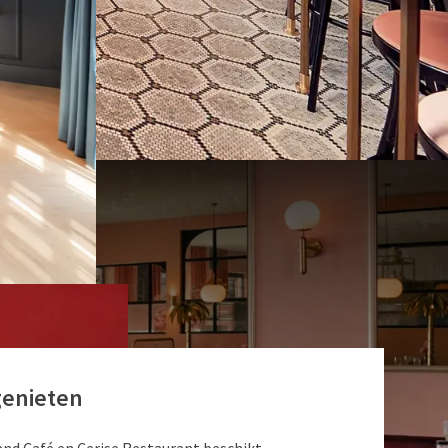
genieten
S