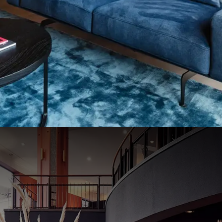
rants
iliteiten
 van
luxe
en
comfort
in een ver