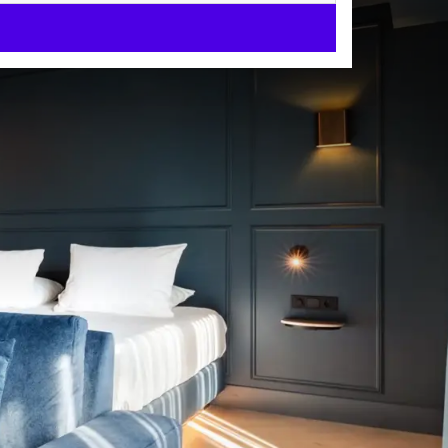
 Oranjerie
ltuur en gastronomie
signer Outlet, biedt
. Ideaal voor een
t.