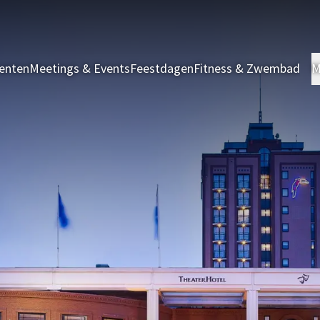
enten
Meetings & Events
Feestdagen
Fitness & Zwembad
M