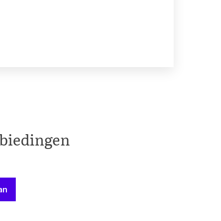
nbiedingen
an