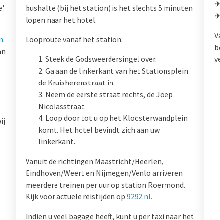
✈
'.
bushalte (bij het station) is het slechts 5 minuten
✈
lopen naar het hotel.
V
n
.
Looproute vanaf het station:
b
an
Steek de Godsweerdersingel over.
v
Ga aan de linkerkant van het Stationsplein
de Kruisherenstraat in.
Neem de eerste straat rechts, de Joep
Nicolasstraat.
Loop door tot u op het Kloosterwandplein
ij
komt. Het hotel bevindt zich aan uw
linkerkant.
Vanuit de richtingen Maastricht/Heerlen,
Eindhoven/Weert en Nijmegen/Venlo arriveren
meerdere treinen per uur op station Roermond.
e
Kijk voor actuele reistijden op
9292.nl.
Indien u veel bagage heeft, kunt u per taxi naar het