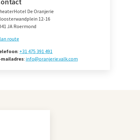
ontact
heaterHotel De Oranjerie
loosterwandplein 12-16
041 JA Roermond
lan route
elefoon
:
+31 475 391 491
-mailadres
:
info@oranjerie.valk.com