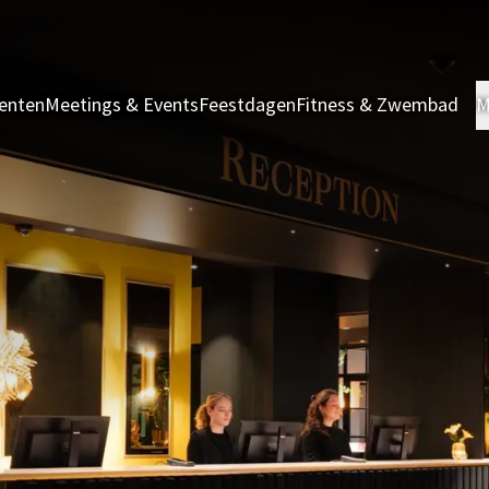
enten
Meetings & Events
Feestdagen
Fitness & Zwembad
M