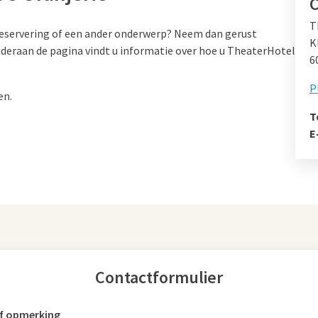
C
T
 reservering of een ander onderwerp? Neem dan gerust
K
nderaan de pagina vindt u informatie over hoe u TheaterHotel
6
P
en.
T
E
Contactformulier
f opmerking