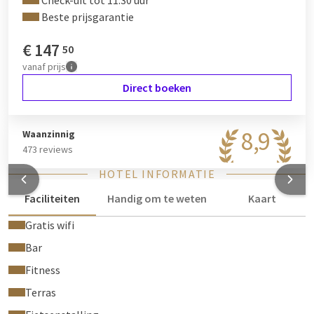
Check-uit tot 11:30 uur
Beste prijsgarantie
€
147
50
vanaf
prijs
Direct boeken
8,9
Waanzinnig
473 reviews
HOTEL INFORMATIE
Faciliteiten
Handig om te weten
Kaart
Gratis wifi
Bar
Fitness
Terras