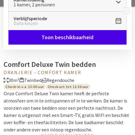
1 kamer, 2 personen
MENU
Verblijfsperiode
Data kiezen
Toon beschikbaarheid
Comfort Deluxe Twin bedden
ORANJERIE - COMFORT KAMER
30m²
Twinbed
Regendouche
Check-in v.a. 15:00 uur
Check-uit tot 11:30 uur
Onze Comfort Deluxe Twin kamer heeft de perfecte
atmosfeer om in te ontspannen of in te werken. De kamer is
voorzien van twee bedden voor een perfecte nachtrust. De
kamer is uitgerust met een Smart-TV, gratis WIFI en beschikt
over koffie- en theefaciliteiten. De luxe badkamer beschikt
onder andere over een inloop regendouche.