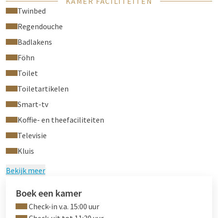
KAMER FACILITEITEN
Twinbed
Regendouche
Badlakens
Föhn
Toilet
Toiletartikelen
Smart-tv
Koffie- en theefaciliteiten
Televisie
Kluis
Bekijk meer
Boek een kamer
Check-in v.a. 15:00 uur