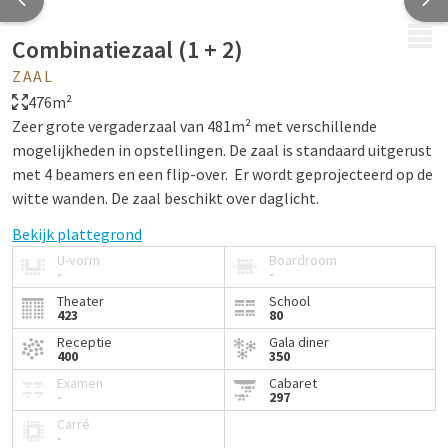
MENU
Combinatiezaal (1 + 2)
ZAAL
476m²
Zeer grote vergaderzaal van 481m² met verschillende
mogelijkheden in opstellingen. De zaal is standaard uitgerust
met 4 beamers en een flip-over. Er wordt geprojecteerd op de
witte wanden. De zaal beschikt over daglicht.
Bekijk plattegrond
U-vorm
Boardroom
-
-
Theater
School
423
80
Receptie
Gala diner
400
350
Examen
Cabaret
-
297
Carré
-