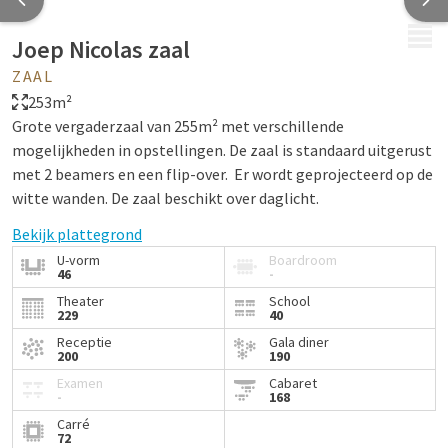
MENU
Joep Nicolas zaal
ZAAL
253m²
Grote vergaderzaal van 255m² met verschillende
mogelijkheden in opstellingen. De zaal is standaard uitgerust
met 2 beamers en een flip-over. Er wordt geprojecteerd op de
witte wanden. De zaal beschikt over daglicht.
Bekijk plattegrond
U-vorm
Boardroom
46
-
Theater
School
229
40
Receptie
Gala diner
200
190
Examen
Cabaret
-
168
Carré
72